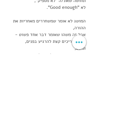
תחושה שאת/ה "לא מספיק",
לא "Good enough".
המושג לא אומר שמשחררים מאחריות את 
ההורה,
אבל זה משהו שאומר דבר אחד פשוט -
אנחנו צריכים קצת להרגיע בפנים,
ומשם, 
מהמקום בו אנו מצליחים לנשום, 
אנחנו צריכים לנסות לעשות את השינוי,
לעבור את המעבר להורות,
בצורה מיטבית,
בצורה בריאה,
והכי חשוב - 
ביחד!
 כי אם לא הבנת/ם עד כה -
You are Good enough, 