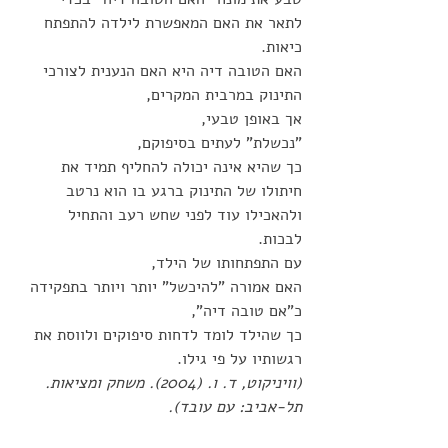
לתאר את האם המאפשרת לילדה להתפתח 
כיאות. 
האם הטובה דיה היא האם הנענית לצורכי 
התינוק במרבית המקרים, 
אך באופן טבעי, 
"נכשלת" לעתים בסיפוקם,
כך שהיא אינה יכולה להחליף תמיד את 
חיתולו של התינוק ברגע בו הוא נרטב 
ולהאכילו עוד לפני שחש רעב והתחיל 
לבכות. 
עם התפתחותו של הילד, 
האם אמורה "להיכשל" יותר ויותר בתפקידה 
כ"אם טובה דיה", 
כך שהילד לומד לדחות סיפוקים ולווסת את 
רגשותיו על פי גילו.
(וויניקוט, ד. ו. (2004). משחק ומציאות. 
תל-אביב: עם עובד).