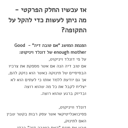
אז עכשיו החלק הפרקטי - 
מה ניתן לעשות כדי להקל על 
התקופה?
הפנמת המושג "אם טובה דיה" - Good 
enough mother של דונלד ויניקוט:
על פי דונלד ויניקוט, 
אם טוב דיה הנה אם אשר מספקת את צרכיו 
הבסיסיים של תינוקהּ כאשר הוא נזקק להם, 
אך גם יודעת ללמד אותו כי לעתים הוא לא 
יצליח לקבל את כל מה שהוא רוצה
ובדיוק ברגע שהוא רוצה.
דונלד וויניקוט, 
פסיכואנליטיקאי אשר עסק רבות בקשר שבין 
האם לתינוק, 
טבע את מונח "האם הטובה דיה" בכדי 