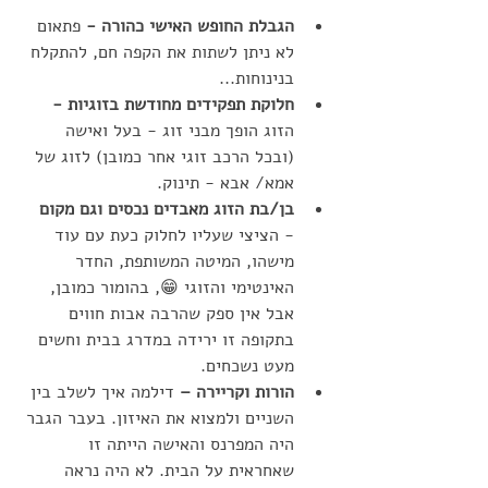
הגבלת החופש האישי כהורה -
 פתאום 
לא ניתן לשתות את הקפה חם, להתקלח 
בנינוחות...
חלוקת תפקידים מחודשת בזוגיות - 
הזוג הופך מבני זוג - בעל ואישה 
(ובכל הרכב זוגי אחר כמובן) לזוג של 
אמא/ אבא - תינוק. 
בן/בת הזוג מאבדים נכסים וגם מקום
- הציצי שעליו לחלוק כעת עם עוד 
מישהו, המיטה המשותפת, החדר 
האינטימי והזוגי 😁, בהומור כמובן, 
אבל אין ספק שהרבה אבות חווים 
בתקופה זו ירידה במדרג בבית וחשים 
מעט נשכחים. 
הורות וקריירה –
 דילמה איך לשלב בין 
השניים ולמצוא את האיזון. בעבר הגבר 
היה המפרנס והאישה הייתה זו 
שאחראית על הבית. לא היה נראה 