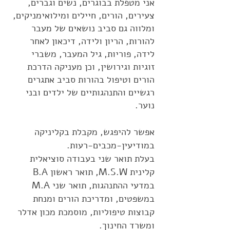
אני מטפלת בבוגרים, נשים וגברים,
צעירים, הורים, חיילים ומילואימניקים,
ומלווה גם סביב נושאים של מעבר
להורות, הריון ולידה, דיכאון לאחר
לידה, פוריות, גיל המעבר, משברי
זוגיות וגירושין, וכן מעניקה הדרכת
הורים וטיפול בהורות סביב אתגרים
רגשיים והתנהגותיים של ילדים ובני
נוער.
אפשר להיפגש, מקבלת בקליניקה
במודיעין-מכבים-רעות.​
​​בעלת תואר שני בעבודה סוציאלית
קלינית M.S.W,
תואר ראשון B.A
במדעי ההתנהגות, תואר שני M.A
במשפטים, ו
מדריכת הורים ומנחת
קבוצות טיפוליות, מוסמכת מכון אדלר
ומשרד החינוך.