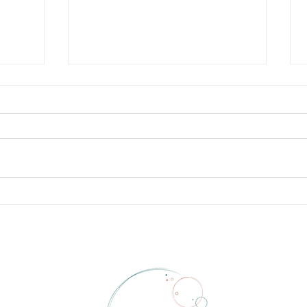
הורות 
חג החנוכה – הזדמנות ליצור
מסורת משפחתית