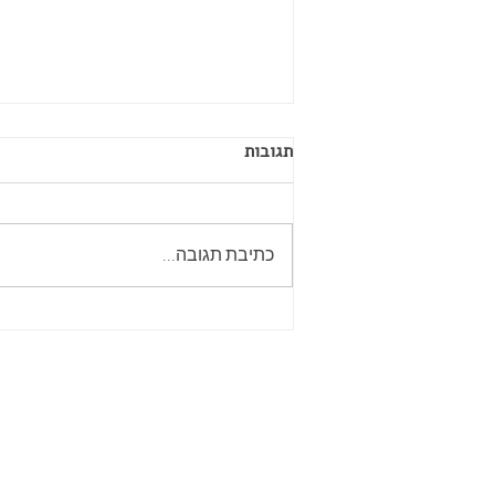
תגובות
כתיבת תגובה...
שוב בחירות? מעולה! הזדמנות
מצוינת לעורר חשיבה ביקורתית
וסקרנית